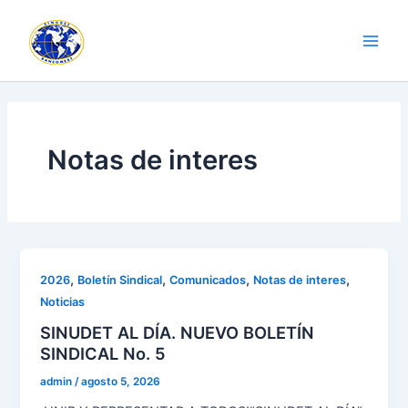
Ir
Paginación
Main
al
de
Men
contenido
entradas
Notas de interes
,
,
,
,
2026
Boletín Sindical
Comunicados
Notas de interes
Noticias
SINUDET AL DÍA. NUEVO BOLETÍN
SINDICAL No. 5
admin
/
agosto 5, 2026